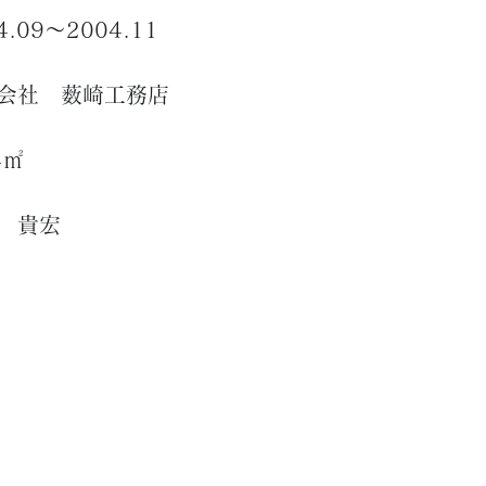
4.09～2004.11
会社 薮崎工務店
4㎡
 貴宏