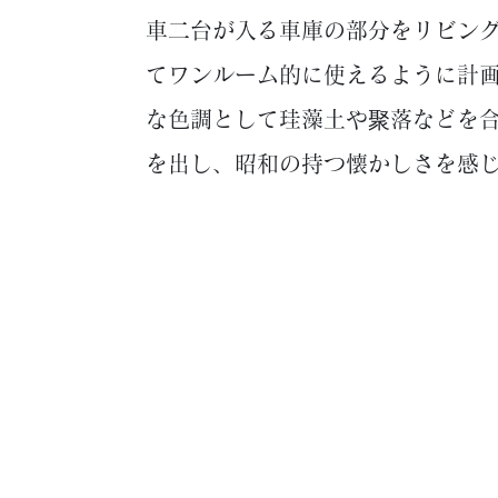
車二台が入る車庫の部分をリビン
てワンルーム的に使えるように計
な色調として珪藻土や聚落などを
を出し、昭和の持つ懐かしさを感