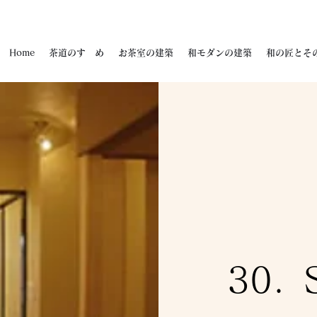
Home
茶道のすゝめ
お茶室の建築
和モダンの建築
和の匠とそ
30.