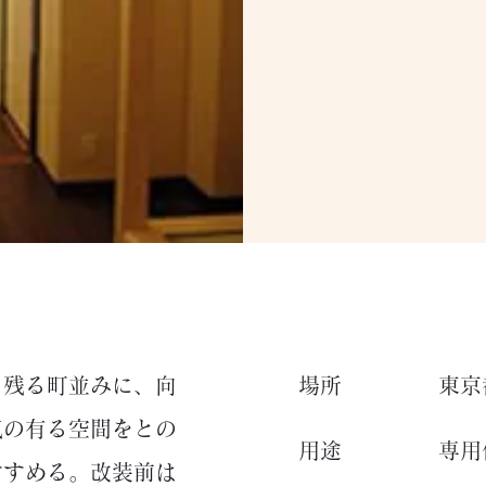
く残る町並みに、向
​場所
東京
気の有る空間をとの
​用途
専用
すすめる。改装前は