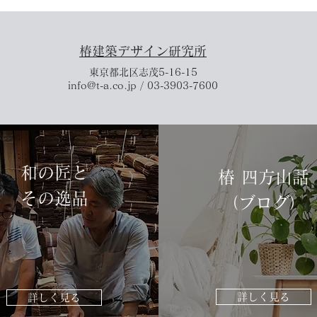
椿建築デザイン研究所
東京都北区志茂5-16-15
info@t-a.co.jp / 03-3903-7600
和の匠と
​椿 四方山話
​その逸品
​（ブログ）
詳しく見る
詳しく見る